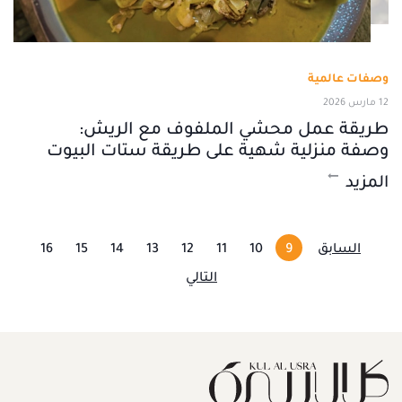
وصفات عالمية
12 مارس 2026
طريقة عمل محشي الملفوف مع الريش:
وصفة منزلية شهية على طريقة ستات البيوت
المزيد
السابق
9
10
11
12
13
14
15
16
التالي