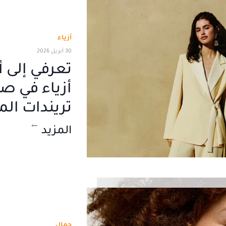
أزياء
30 أبريل 2026
تريندات ال
المزيد
جمال