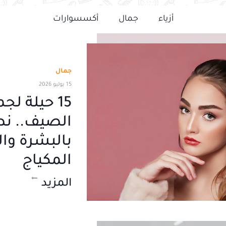
أزياء
جمال
أكسسوارات
جمال
15 يوليو 2026
15 حيلة ل
الصيف.. نص
بالبشرة وا
المكياج
المزيد