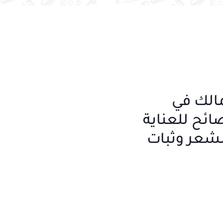
جمالك في
ائح للعناية
لشعر وثبات