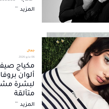
المزيد
جمال
06 مايو 2026
ألوان بروف
لبشرة مش
متألقة
المزيد