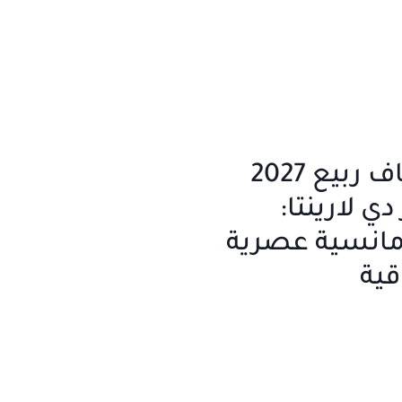
فساتين زفاف ربيع 2027
ي لارينتا:
مانسية عصرية
قية