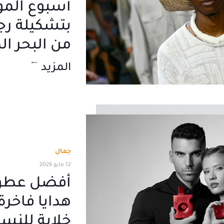
أسبوع المو
بتشكيلة رج
من البحر ا
المزيد
جمال
12 مايو 2026
هدايا فاخرة
خلابة للنسا