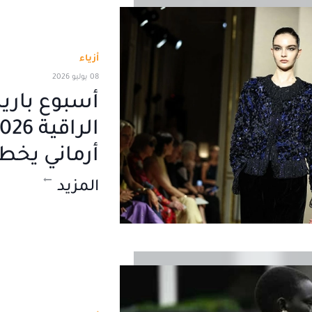
أزياء
08 يوليو 2026
أسبوع باري
أرماني يخط
المزيد