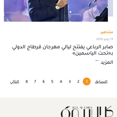
مشاهير
19 يوليو 2026
صابر الرباعي يفتتح ليالي مهرجان قرطاج الدولي
بـ«تحت الياسمين»
المزيد
السابق
1
2
3
4
5
6
7
8
التالي