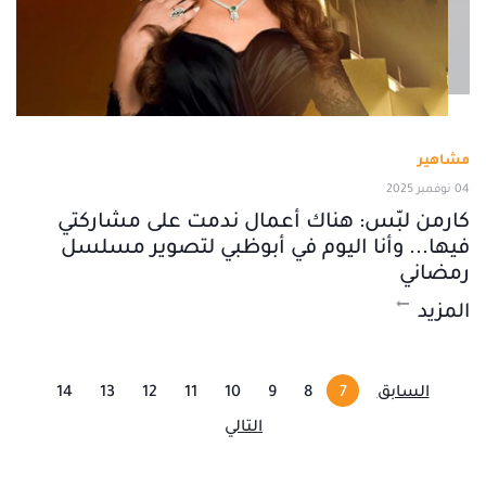
مشاهير
04 نوفمبر 2025
كارمن لبّس: هناك أعمال ندمت على مشاركتي
فيها... وأنا اليوم في أبوظبي لتصوير مسلسل
رمضاني
المزيد
السابق
7
8
9
10
11
12
13
14
التالي