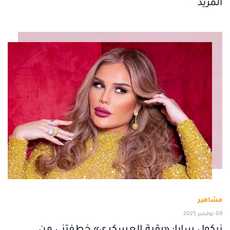
المزيد
مشاهير
09 نوفمبر 2025
نيكول سابا: «رقية العسكري» خطفتني من