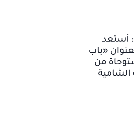
 أستعد
نوان «باب
توحاة من
ة الشامية