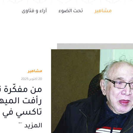
مشاهير
تحت الضوء
آراء و فتاوى
مشاهير
20 أكتوبر 2025
من مفكّرة ن
رأفت الميه
تاكسي في م
المزيد