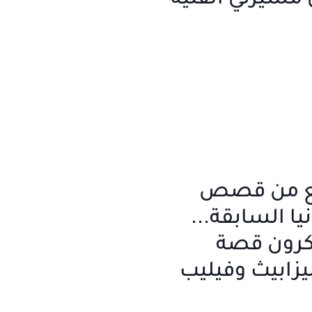
ل مسيرتي الفنية
بع من قصص
يا السابقة...
ذكرون قصة
يزابيث وفيليب