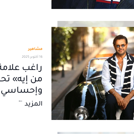
مشاهير
16 أكتوبر 2025
راغب علامة:
من إيه» تح
وإحساسي
المزيد