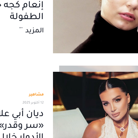
إنعام كجه 
الطفولة
المزيد
مشاهير
12 أكتوبر 2025
ديان أبي عل
«سر وقدر»