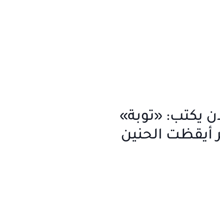
 يكتب: «توبة»
أيقظت الحنين