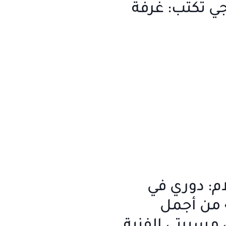
جي تكتب: غرفة
ام: دوري في
 من أجمل