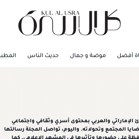
اة أفضل
موضة و جمال
حديث الناس
المطب
ل الأسرة القارئ الإماراتي والعربي بمحتوى أسري وثقافي واجتماعي
ثر من 32 عاماً في توثيق قضايا المجتمع وتحولاته. واليوم، تواصل المجلة رسالتها
فظة على حضورها وتأثيرها في المشهد الإعلامي. كما