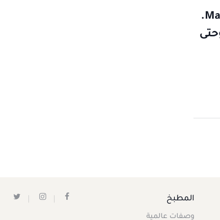
تتوفر الأعداد الأرشيفية للشراء عبر منصة Magzter.
دد 1026 الصادر في 22 نوفمبر 2016 وحتى
المطبخ
وصفات عالمية