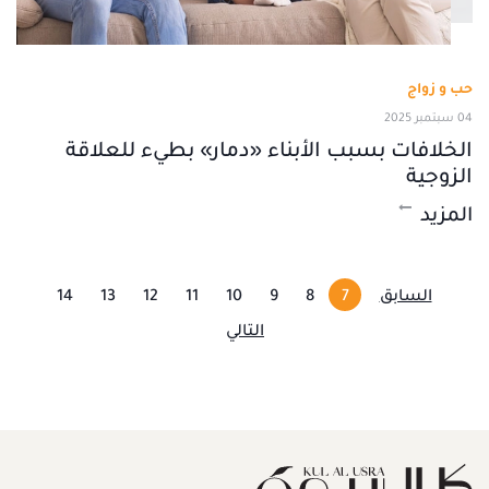
حب و زواج
04 سبتمبر 2025
الخلافات بسبب الأبناء «دمار» بطيء للعلاقة
الزوجية
المزيد
السابق
7
8
9
10
11
12
13
14
التالي