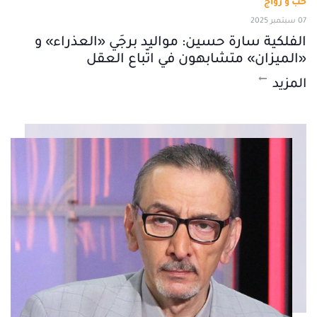
حب و زواج
07 سبتمبر 2025
الفلكية سارة حسين: مواليد برجَي «العذراء» و
«الميزان» متشابهون في اتّباع العقل
المزيد