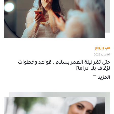
حب و زواج
07 مايو 2025
حتى تمّر ليلة العمر بسلام.. قواعد وخطوات
لزفاف بلا 'دراما'!
المزيد