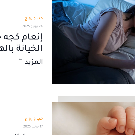
حب و زواج
24 يونيو 2025
إنعام كجه 
الخيانة بال
المزيد
حب و زواج
17 يونيو 2025