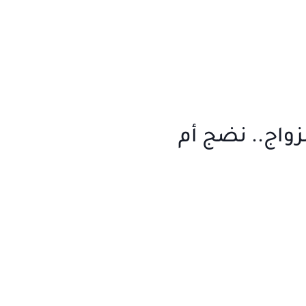
لزواج.. نضج أم