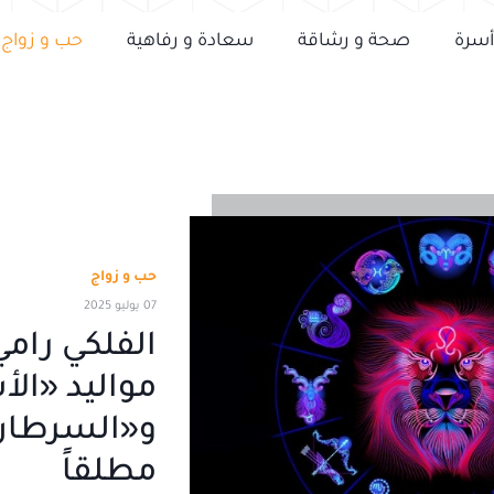
أسرة
صحة و رشاقة
سعادة و رفاهية
حب و زواج
حب و زواج
07 يوليو 2025
الفلكي رامي
مواليد «ال
و«السرطان»
مطلقاً