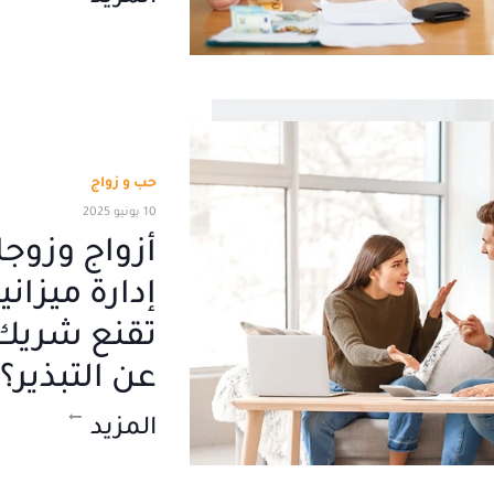
حب و زواج
10 يونيو 2025
أزواج وزوجا
إدارة ميزان
تقنع شريك 
عن التبذير؟
المزيد