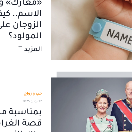
«معارك» و
الاسم.. كي
الزوجان عل
المولود؟
المزيد
حب و زواج
12 يونيو 2025
قصة الغرام