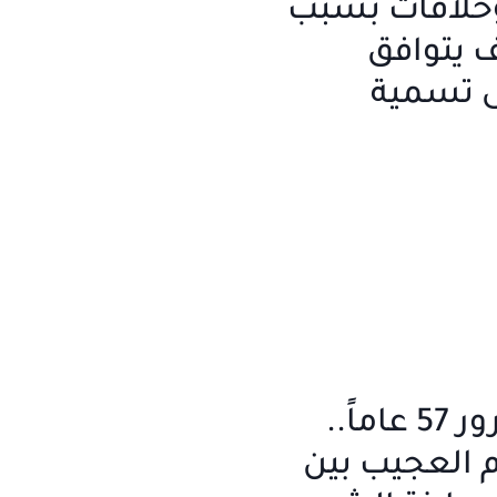
خلافات بسبب
ف يتوافق
ى تسمية
بمناسبة مرور 57 عاماً..
 العجيب بين