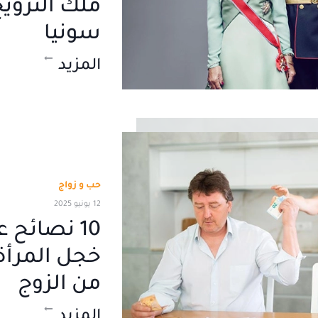
ملك النروي
سونيا
المزيد
حب و زواج
12 يونيو 2025
10 نصائح 
خجل المرأة
من الزوج
المزيد