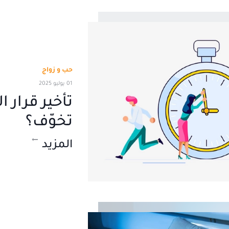
حب و زواج
01 يوليو 2025
تأخير قرار ا
تخوّف؟
المزيد