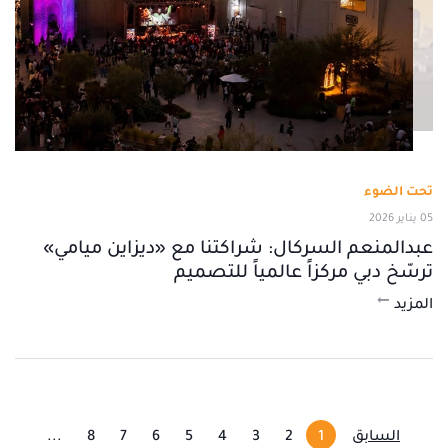
تحت الضوء
05 يناير 2026
عبدالمنعم السركال: شراكتنا مع «ديزاين ميامي»
ترسّخ دبي مركزاً عالمياً للتصميم
المزيد
السابق
1
2
3
4
5
6
7
8
...