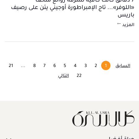
7 دقائق كانت كافية لسرقة روائع متحف
«اللوفر»... تاج الإمبراطورة أوجيني يئن على رصيف
باريس
المزيد
السابق
1
2
3
4
5
6
7
8
...
21
22
التالي