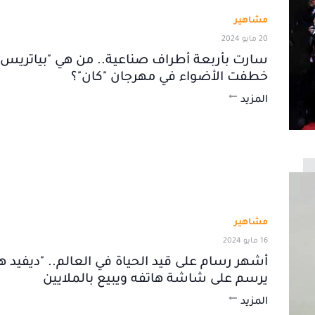
مشاهير
20 مايو 2024
سارت بأربعة أطراف صناعية.. من هي "بياتريس ف
خطفت الأضواء في مهرجان "كان"؟
المزيد
مشاهير
16 مايو 2024
أشهر رسام على قيد الحياة في العالم.. "ديفيد ه
يرسم على شاشة هاتفه ويبيع بالملايين
المزيد