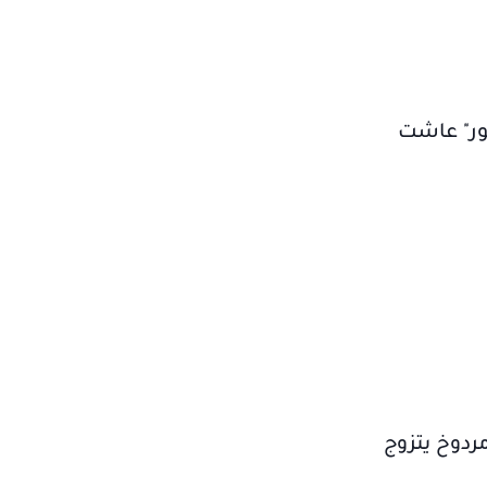
يور" عاشت
مردوخ يتزوج