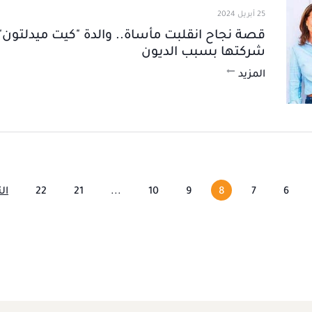
25 أبريل 2024
قصة نجاح انقلبت مأساة.. والدة "كيت ميدلتون" 
شركتها بسبب الديون
المزيد
6
7
8
9
10
...
21
22
الت