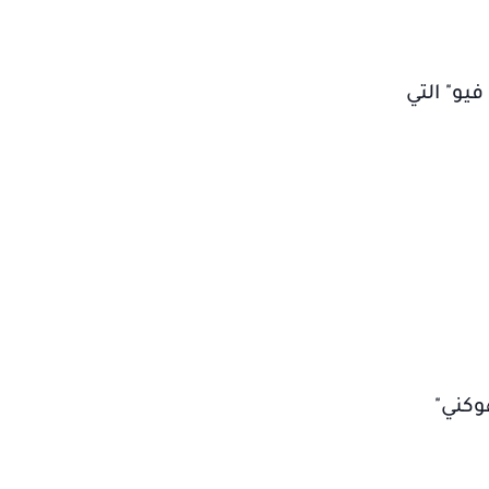
يو" التي
وكني"