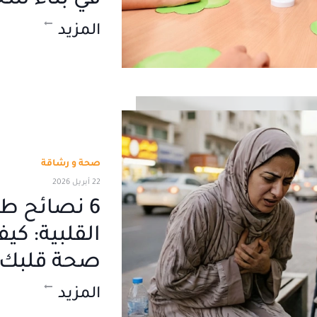
في بناء شخ
المزيد
صحة و رشاقة
22 أبريل 2026
6 نصائح طب
القلبية: كي
صحة قلبك و
المزيد