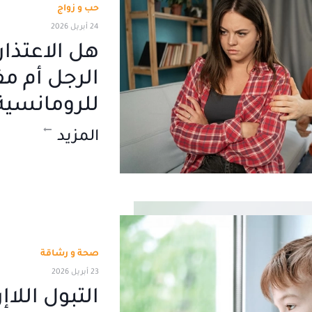
حب و زواج
24 أبريل 2026
هل الاعتذا
الرجل أم مف
للرومانسية 
المزيد
صحة و رشاقة
23 أبريل 2026
التبول اللاإ