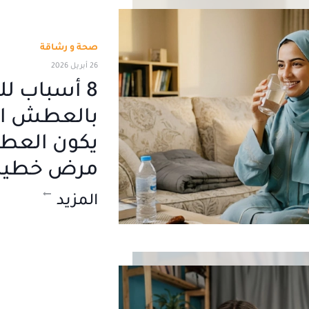
صحة و رشاقة
26 أبريل 2026
8 أسباب ل
بالعطش ال
يكون العط
مرض خطير
المزيد