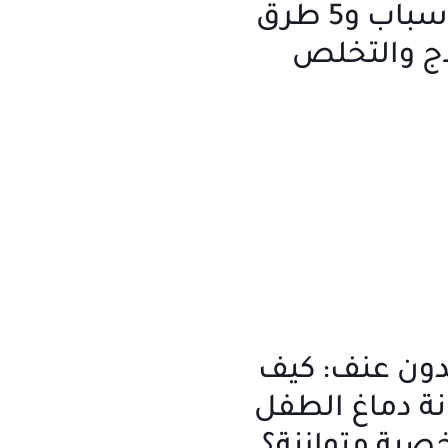
الأطفال الأسباب و5 طرق
اج والتخلص
دون عنف: كيف
ة دماغ الطفل