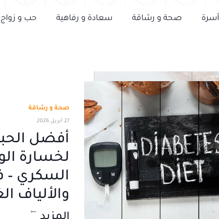
أسرة
صحة و رشاقة
سعادة و رفاهية
حب و زواج
صحة و رشاقة
27 أبريل 2026
أفضل الحبو
لخسارة الو
السكري – فو
والألياف الغ
المزيد