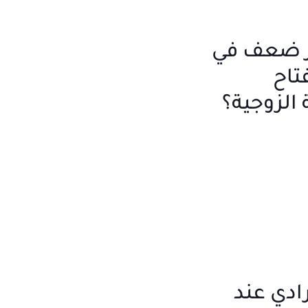
ر ضعف في
تاح
الزوجية؟
رادي عند