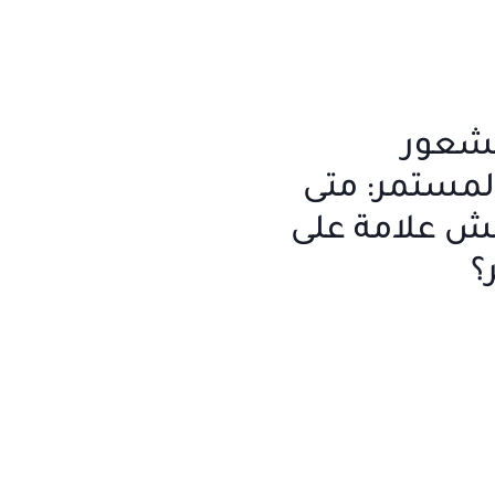
لشعور
مستمر: متى
ش علامة على
؟