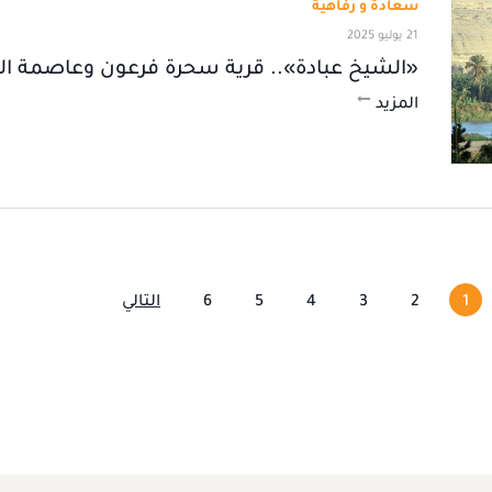
سعادة و رفاهية
21 يوليو 2025
«الشيخ عبادة».. قرية سحرة فرعون وعاصمة الت
المزيد
1
2
3
4
5
6
التالي