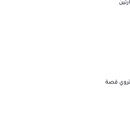
رتين
 تروي قصة