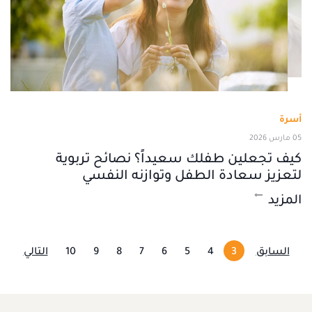
أسرة
05 مارس 2026
كيف تجعلين طفلك سعيداً؟ نصائح تربوية
لتعزيز سعادة الطفل وتوازنه النفسي
المزيد
السابق
3
4
5
6
7
8
9
10
التالي