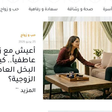
أسرة
صحة و رشاقة
سعادة و رفاهية
حب و زواج
حب و زواج
25 يونيو 2026
أعيش مع ز
عاطفياً.. ك
البخل العا
الزوجية؟
المزيد