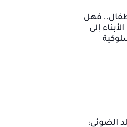
طفال.. فهل
لأبناء إلى
وكية
د الضوئي: