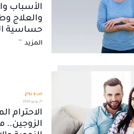
الأسباب وا
والعلاج وط
حساسية 
المزيد
حب و زواج
21 يونيو 2026
الاحترام الم
الزوجين.. 