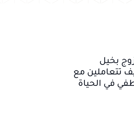
وج بخيل
يف تتعاملين مع
طفي في الحياة