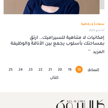
سعادة و رفاهية
07 مايو 2025
إمكانيات لا متناهية للسيراميك.. ارتقِ
بمساحتك بأسلوب يجمع بين الأناقة والوظيفة
المزيد
السابق
18
19
20
21
22
23
24
25
التالي