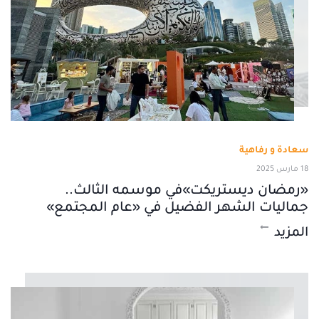
سعادة و رفاهية
18 مارس 2025
«رمضان ديستريكت»في موسمه الثالث..
جماليات الشهر الفضيل في «عام المجتمع»
المزيد