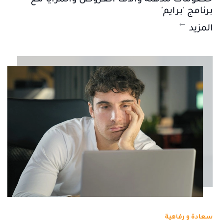
برنامج 'برايم'
المزيد
سعادة و رفاهية