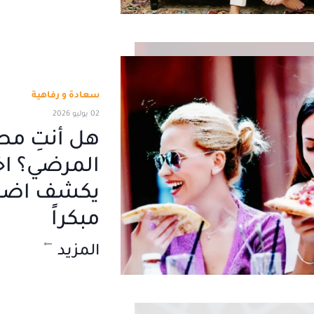
سعادة و رفاهية
02 يوليو 2026
هل أنتِ مص
المرضي؟ اخ
يكشف اضطر
مبكراً
المزيد