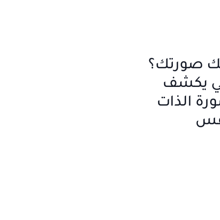
لك صورتك؟
سي يكشف
رة الذات
نفس