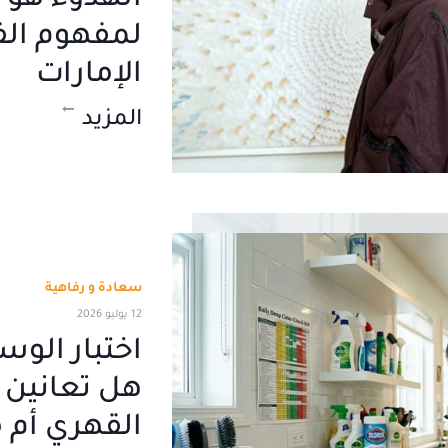
الهدوء هو ا
لمفهوم الف
الإمارات
المزيد
سعادة و رفاهية
12 يوليو 2026
اختبار الو
هل تعانين
القهري أم 