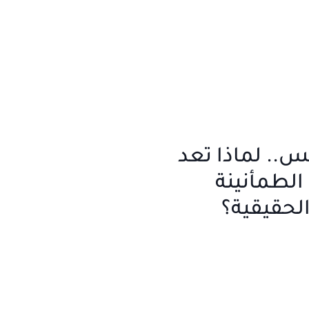
س.. لماذا تعد
الطمأنينة
لحقيقية؟