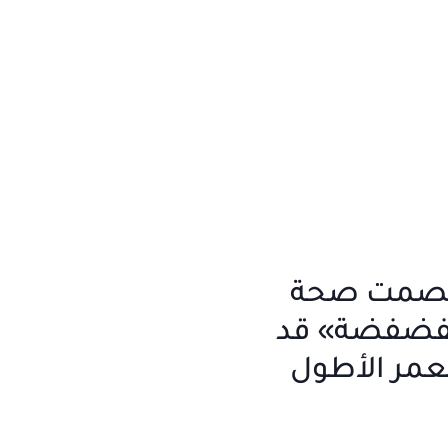
لصمت صحة
لفضفضة» قد
عمر الأطول