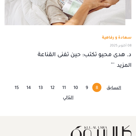
سعادة و رفاهية
08 أكتوبر 2025
د. هدى محيو تكتب: حين تفنى القناعة
المزيد
السابق
8
9
10
11
12
13
14
15
التالي