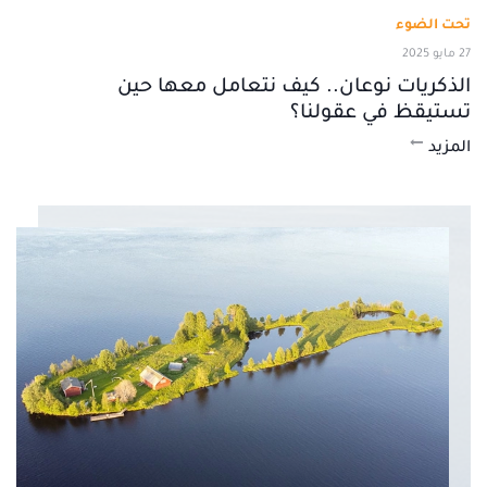
تحت الضوء
27 مايو 2025
الذكريات نوعان.. كيف نتعامل معها حين
تستيقظ في عقولنا؟
المزيد