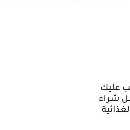
جب عليك
ل شراء
لغذائية