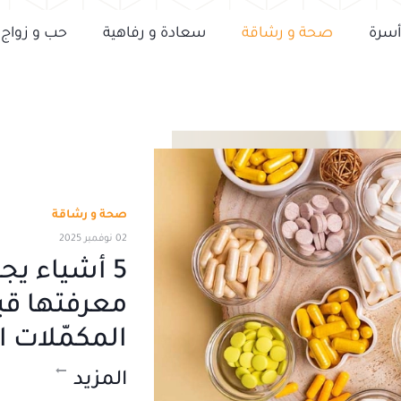
أسرة
صحة و رشاقة
سعادة و رفاهية
حب و زواج
صحة و رشاقة
02 نوفمبر 2025
5 أشياء ي
معرفتها قب
المكمّلات ا
المزيد