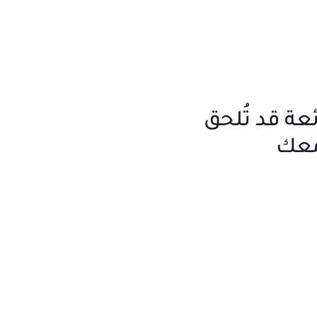
ئعة قد تُلحق
معك