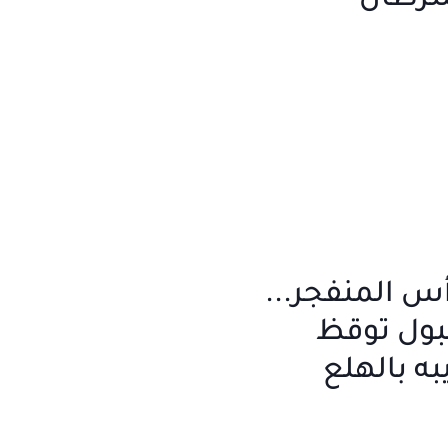
سرطان
أس المنفجر...
ول توقظ
به بالهلع