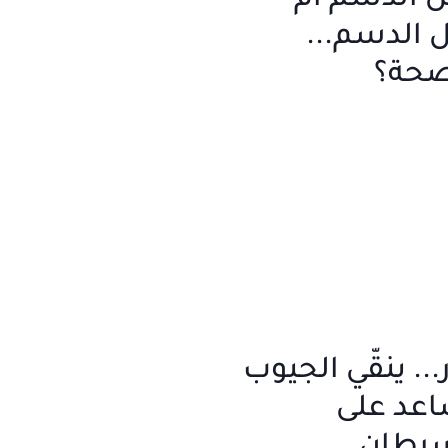
ل الدسم أم
ل الدسم...
 صحة؟
.. ينقّي الجيوب
اعد على