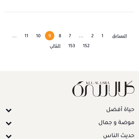
السابق
1
2
...
7
8
9
10
11
...
152
153
التالي
حياة أفضل
موضة و جمال
حديث الناس