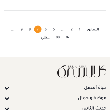
السابق
1
2
...
5
6
7
8
9
...
87
88
التالي
حياة أفضل
موضة و جمال
حديث الناس