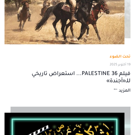
تحت الضوء
19 أكتوبر 2025
فيلم PALESTINE 36... استعراض تاريخي
للـ«أجندة»
المزيد