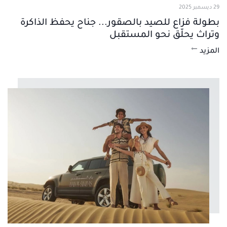
29 ديسمبر 2025
بطولة فزاع للصيد بالصقور... جناح يحفظ الذاكرة
وتراث يحلّق نحو المستقبل
المزيد