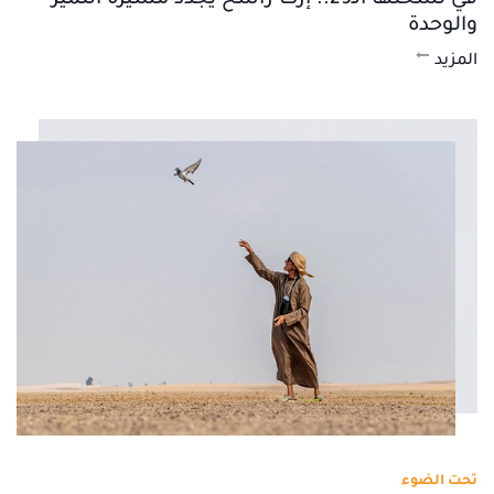
في نسختها الـ29.. إرث راسخ يجدد مسيرة التميز
والوحدة
المزيد
تحت الضوء