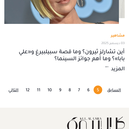
مشاهير
03 ديسمبر 2025
أين تشارلز ثيرون؟ وما قصة سبيلبيرغ و«علي
بابا»؟ وما أهم جوائز السينما؟
المزيد
السابق
5
6
7
8
9
10
11
12
التالي