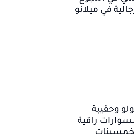
الية في ميلانو
ؤلؤ وحقيبة
سسوارات راقية
لخمسينات