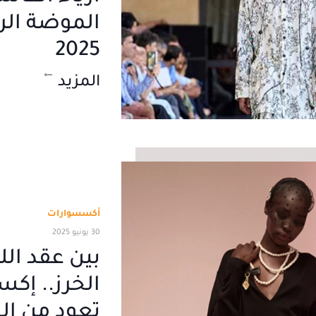
الموضة الرج
2025
المزيد
أكسسوارات
30 يونيو 2025
بين عقد الل
الخرز.. إك
تعود من ا