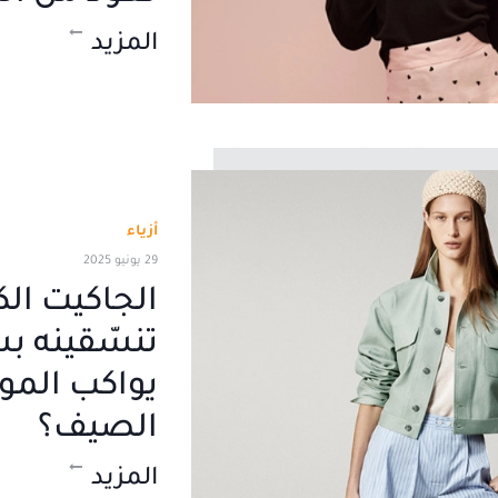
المزيد
أزياء
29 يونيو 2025
الجاكيت الك
تنسّقينه بس
يواكب المو
الصيف؟
المزيد