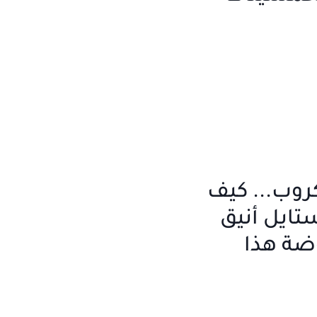
روب... كيف
تايل أنيق
ضة هذا