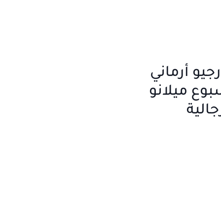
جيو أرماني
 أسبوع ميلانو
الية