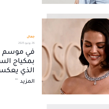
جمال
26 يونيو 2025
في موسم ال
بمكياج الس
الذي يعكس
المزيد