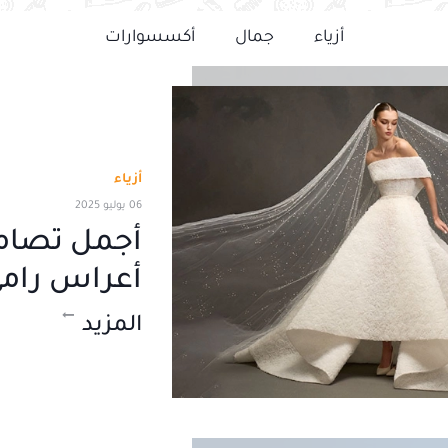
أزياء
جمال
أكسسوارات
أزياء
06 يوليو 2025
أجمل تصام
أعراس رامي ا
المزيد