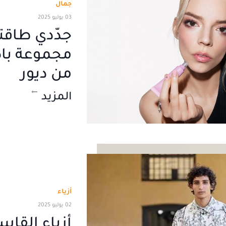
جمال
03 يوليو 2025
جدّدي طاقت
من ديور
المزيد
أزياء
02 يوليو 2025
أزياء القا