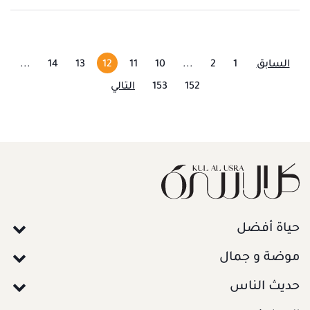
السابق
1
2
...
10
11
12
13
14
...
152
153
التالي
حياة أفضل
موضة و جمال
حديث الناس