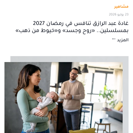
مشاهير
23 يوليو 2026
غادة عبد الرازق تنافس في رمضان 2027
بمسلسلين.. «روح وجسد» و«خيوط من ذهب»
المزيد