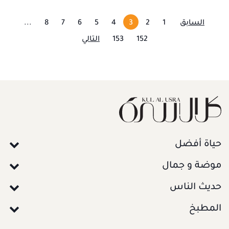
السابق
1
2
3
4
5
6
7
8
...
152
153
التالي
حياة أفضل
موضة و جمال
حديث الناس
المطبخ