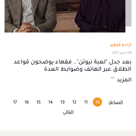
آراء و فتاوى
08 مايو 2021
بعد جدل "لعبة نيوتن".. فقهاء يوضحون قواعد
الطلاق عبر الهاتف وضوابط العدة
المزيد
السابق
10
11
12
13
14
15
16
17
التالي