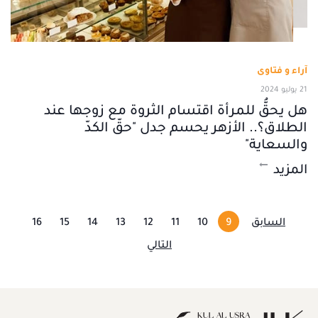
آراء و فتاوى
21 يوليو 2024
هل يحقُّ للمرأة اقتسام الثروة مع زوجها عند
الطلاق؟.. الأزهر يحسم جدل "حقّ الكدّ
والسعاية"
المزيد
السابق
9
10
11
12
13
14
15
16
التالي