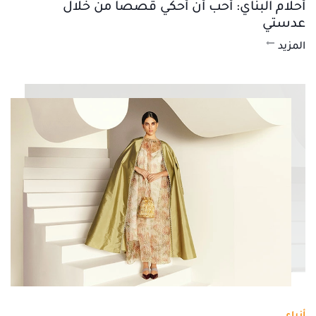
أحلام البناي: أحب أن أحكي قصصاً من خلال
عدستي
المزيد
أزياء