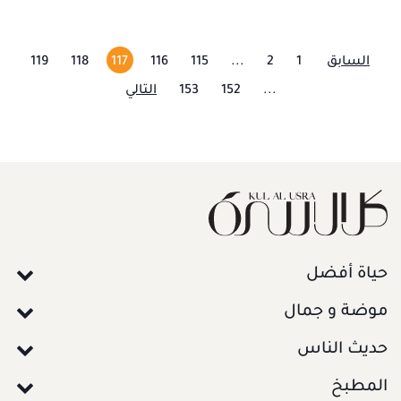
السابق
1
2
...
115
116
117
118
119
...
152
153
التالي
حياة أفضل
موضة و جمال
حديث الناس
المطبخ