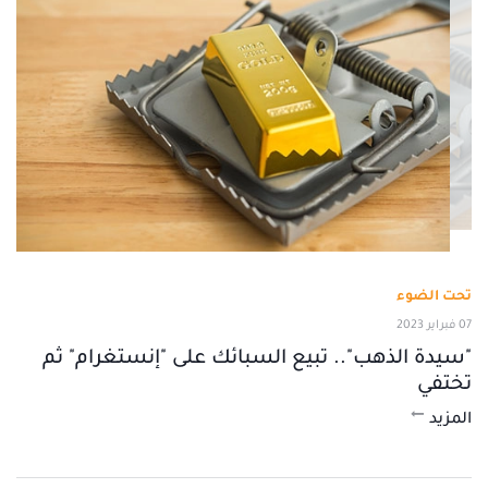
تحت الضوء
07 فبراير 2023
"سيدة الذهب".. تبيع السبائك على "إنستغرام" ثم
تختفي
المزيد