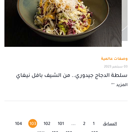
وصفات عالمية
03 سبتمبر 2023
سلطة الدجاج جيدوري.. من الشيف بافل نيغاي
المزيد
السابق
1
2
...
101
102
103
104