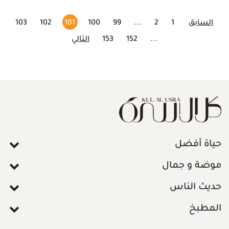
السابق
1
2
...
99
100
101
102
103
...
152
153
التالي
حياة أفضل
موضة و جمال
حديث الناس
المطبخ