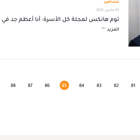
مشاهير
01 مارس 2021
توم هانكس لمجلة كل الأسرة: أنا أعظم جد في ا
المزيد
88
87
86
85
84
83
82
81