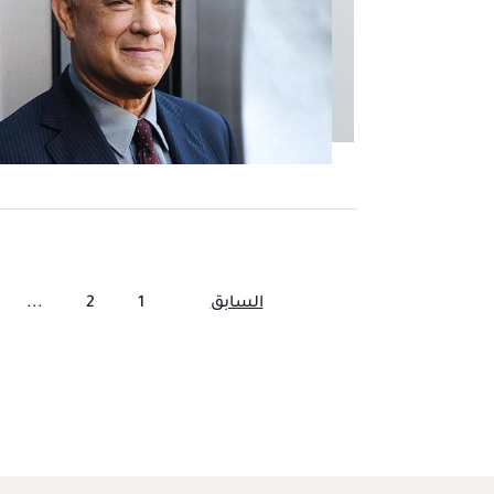
السابق
1
2
...