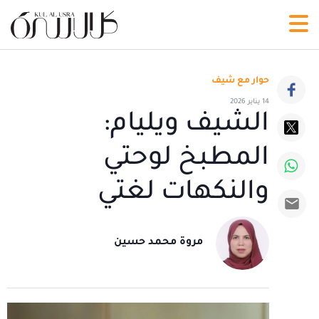
حوار مع شيف
14 يناير 2026
الشيف ويليام:
المطبخ لوحتي
والنكهات لغتي
مروة محمد حسين