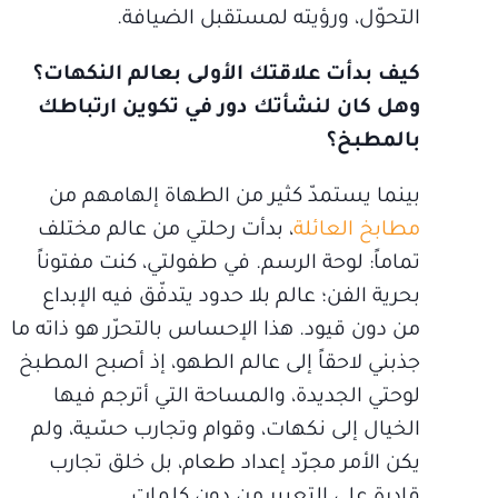
التحوّل، ورؤيته لمستقبل الضيافة.
كيف بدأت علاقتك الأولى بعالم النكهات؟
وهل كان لنشأتك دور في تكوين ارتباطك
بالمطبخ؟
بينما يستمدّ كثير من الطهاة إلهامهم من
مطابخ العائلة
، بدأت رحلتي من عالم مختلف
تماماً: لوحة الرسم. في طفولتي، كنت مفتوناً
بحرية الفن؛ عالم بلا حدود يتدفّق فيه الإبداع
من دون قيود. هذا الإحساس بالتحرّر هو ذاته ما
جذبني لاحقاً إلى عالم الطهو، إذ أصبح المطبخ
لوحتي الجديدة، والمساحة التي أترجم فيها
الخيال إلى نكهات، وقوام وتجارب حسّية، ولم
يكن الأمر مجرّد إعداد طعام، بل خلق تجارب
قادرة على التعبير من دون كلمات.