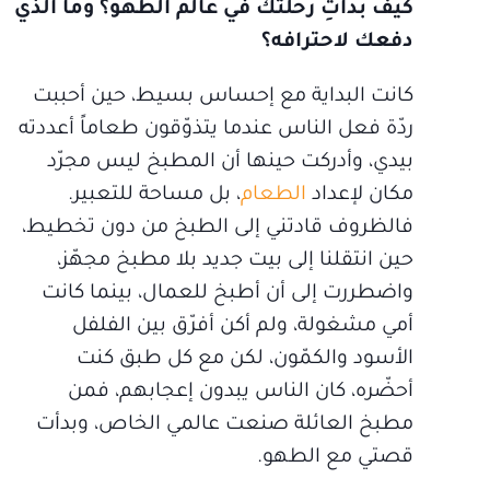
كيف بدأتِ رحلتك في عالم الطهو؟ وما الذي
دفعك لاحترافه؟
كانت البداية مع إحساس بسيط، حين أحببت
ردّة فعل الناس عندما يتذوّقون طعاماً أعددته
بيدي، وأدركت حينها أن المطبخ ليس مجرّد
مكان لإعداد
الطعام
، بل مساحة للتعبير.
فالظروف قادتني إلى الطبخ من دون تخطيط،
حين انتقلنا إلى بيت جديد بلا مطبخ مجهّز،
واضطررت إلى أن أطبخ للعمال، بينما كانت
أمي مشغولة، ولم أكن أفرّق بين الفلفل
الأسود والكمّون، لكن مع كل طبق كنت
أحضّره، كان الناس يبدون إعجابهم، فمن
مطبخ العائلة صنعت عالمي الخاص، وبدأت
قصتي مع الطهو.