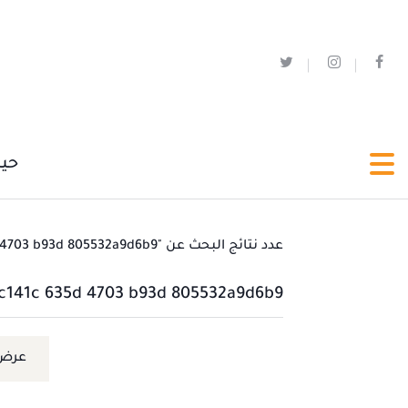
حي
عدد نتائج البحث عن "6b4c141c 635d 4703 b93d 805532a9d6b9" هو 0