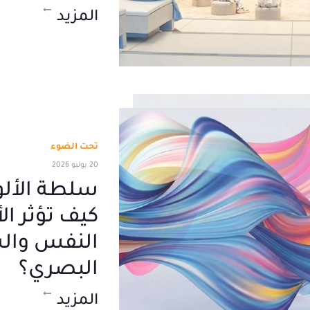
المزيد
تحت الضوء
20 يوليو 2026
سلطة الألو
كيف تؤثر ال
النفس والس
البصري؟
المزيد