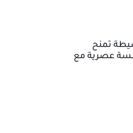
طة تمنح
سة عصرية مع