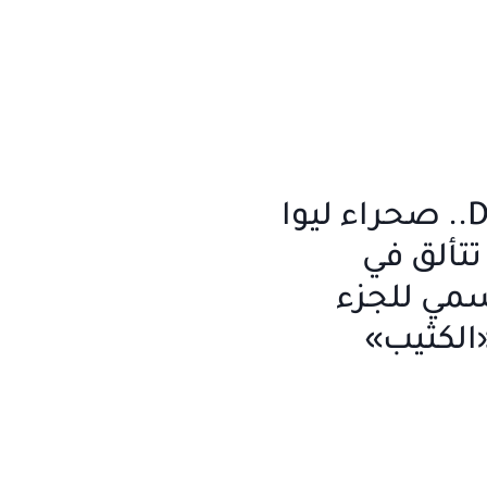
فيلم Dune 3.. صحراء ليوا
تتألق في
سمي للجزء
الكثيب»