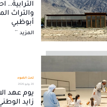
الترابية.. اح
والتراث ال
أبوظبي
المزيد
تحت الضوء
20 يوليو 2026
يوم عهد ال
زايد الوطني