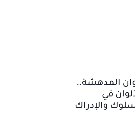
ان المدهشة..
ألوان في
لوك والإدراك