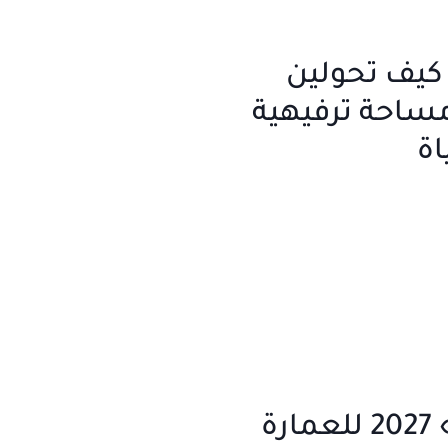
 كيف تحولين
مساحة ترفيهية
اة
جوائز «تيرا» 2027 للعمارة