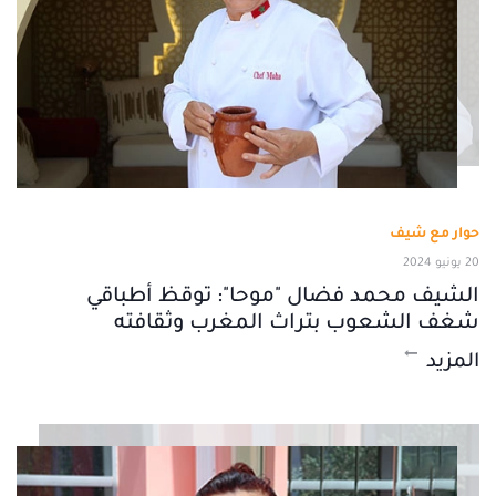
حوار مع شيف
20 يونيو 2024
الشيف محمد فضال "موحا": توقظ أطباقي
شغف الشعوب بتراث المغرب وثقافته
المزيد