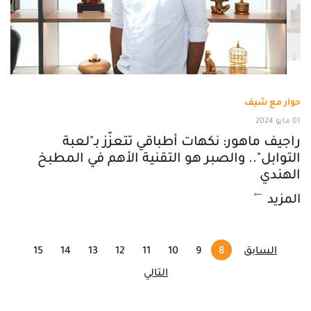
حوار مع شيف
01 مايو 2024
راجيف ماهور: نكهات أطباقي تتعزّز بـ"لعبة
التوابل".. والصبر هو التقنية الأهم في المطبخ
الهندي
المزيد
السابق
8
9
10
11
12
13
14
15
التالي