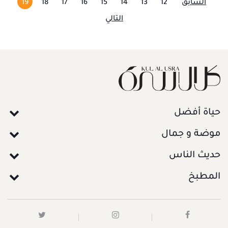
السابق
12
13
14
15
16
17
18
19
التالي
حياة أفضل
موضة و جمال
حديث الناس
المطبخ