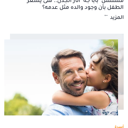
مسلسل "بابا جه" أثار الجدل.. متى يشعر
الطفل بأن وجود والده مثل عدمه؟
المزيد
أسرة