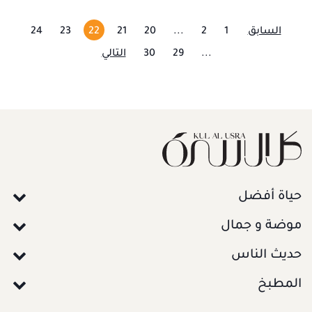
السابق
1
2
...
20
21
22
23
24
...
29
30
التالي
حياة أفضل
موضة و جمال
حديث الناس
المطبخ