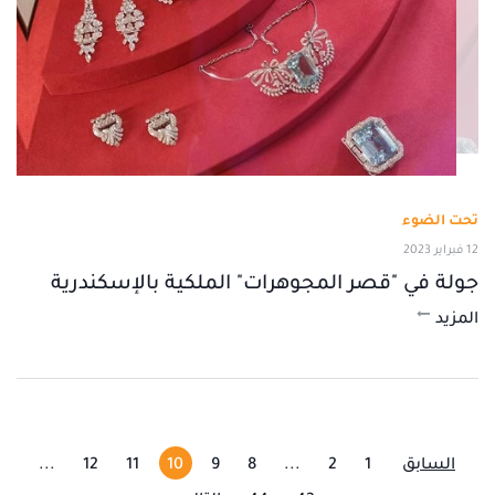
تحت الضوء
12 فبراير 2023
جولة في "قصر المجوهرات" الملكية بالإسكندرية
المزيد
السابق
1
2
...
8
9
10
11
12
...