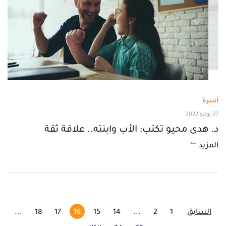
أسرة
27 يوليو 2022
د. هدى محيو تكتب: الأب وابنته.. علاقة ثقة
المزيد
السابق
1
2
...
14
15
16
17
18
...