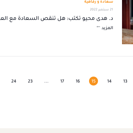
سعادة و رفاهية
21 سبتمبر 2022
د. هدى محيو تكتب: هل تنقص السعادة مع العمر
المزيد
24
23
...
17
16
15
14
13