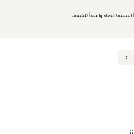
راً السينما فضاء واسعاً للشغف
ز