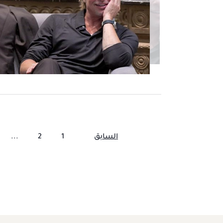
السابق
1
2
...