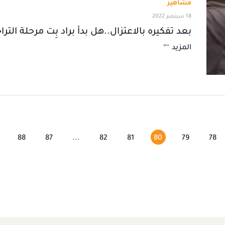
مشاهير
18 سبتمبر 2022
بعد تفكيره بالاعتزال..هل بدأ براد بِت مرحلة الترا
المزيد
88
87
...
82
81
80
79
78