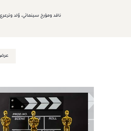
ناقد ومؤرخ سينمائي، وُلد وترعر