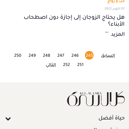
حب و زواج
01 أكتوبر 2022
هل يحتاج الزوجان إلى إجازة دون اصطحاب
الأبناء؟
المزيد
السابق
245
246
247
248
249
250
251
252
التالي
حياة أفضل